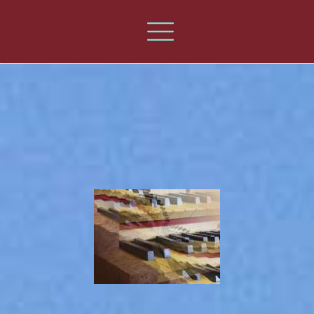
Les
Orgues
d'Urrugne
Accueil
Actualités
Orgue
Galerie
photo