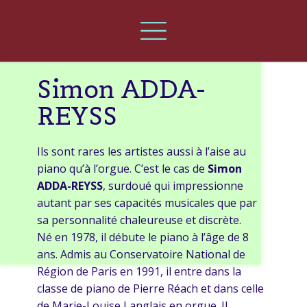
Les
Simon ADDA-
Orgues
REYSS
d'Urrugne
Ils sont rares les artistes aussi à l’aise au
piano qu’à l’orgue. C’est le cas de
Simon
Accueil
ADDA-REYSS
, surdoué qui impressionne
autant par ses capacités musicales que par
Actualités
sa personnalité chaleureuse et discrète.
Né en 1978, il débute le piano à l’âge de 8
Orgue
ans. Admis au Conservatoire National de
Région de Paris en 1991, il entre dans la
Galerie
classe de piano de Pierre Réach et dans celle
photo
de Marie-Louise Langlais en orgue. Il