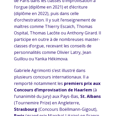
de Paris dans les classes d’improvisation à
l’orgue (diplôme en 2021) et d’écriture
(diplôme en 2022), puis dans celle
d’orchestration. Il y suit l’enseignement de
maîtres comme Thierry Escaich, Thomas
Ospital, Thomas Lacôte ou Anthony Girard. Il
participe en outre à de nombreuses master-
classes d’orgue, recevant les conseils de
personnalités comme Olivier Latry, Jean
Guillou ou Yanka Hékimova.
Gabriele Agrimonti s’est illustré dans
plusieurs concours internationaux. Il a
remporté notamment les
premiers prix aux
Concours d’improvisation de Haarlem
(à
l’unanimité du jury) aux Pays-Bas,
St. Albans
(Tournemire Prize) en Angleterre,
Strasbourg
(Concours Boëllmann-Gigout),
Paris
(grand prix Marchal-Litaize) en France.