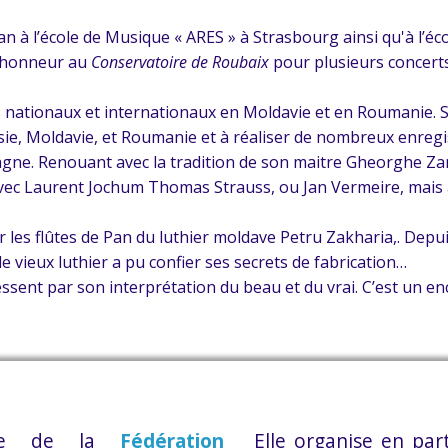
n à l’école de Musique « ARES » à Strasbourg ainsi qu'à l’éc
d'honneur au
Conservatoire de Roubaix
pour plusieurs concert
s nationaux et internationaux en Moldavie et en Roumanie. S
ssie, Moldavie, et Roumanie et à réaliser de nombreux enreg
agne. Renouant avec la tradition de son maitre Gheorghe Zam
avec Laurent Jochum Thomas Strauss, ou Jan Vermeire, mais 
r les flûtes de Pan du luthier moldave Petru Zakharia,. Depuis 
le vieux luthier a pu confier ses secrets de fabrication…
ressent par son interprétation du beau et du vrai. C’est un e
mbre de la
Fédération
Elle organise en par