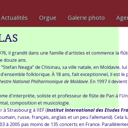
Actualités
Orgue
Galerie photo
Age
LAS
76, il grandit dans une famille d'artistes et commence la flût
de douze ans.
Stefan Neaga" de Chisinau, sa ville natale, en Moldavie, lui
d'ensemble folklorique. À 18 ans, fait exceptionnel, il est le 
hestre National Philharmonique de Moldavie
. En 1997 il devient 
ôme d'interprète, soliste et professeur de flûte de Pan à l'U
ental, composition et musicologie.
r à Strasbourg à IIEF (
Institut International des Etudes Fr
oumain, russe, français, anglais et un peu l’allemand). Cela l
003 à 2005 pas moins de 135 concerts en France. Parallèlemen