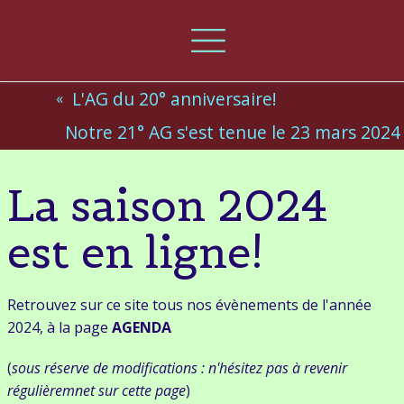
Les
L'AG du 20° anniversaire!
Orgues
Notre 21° AG s'est tenue le 23 mars 2024
d'Urrugne
La saison 2024
est en ligne!
Accueil
Actualités
Retrouvez sur ce site tous nos évènements de l'année
Orgue
2024, à la page
AGENDA
(
sous réserve de modifications : n'hésitez pas à revenir
Galerie
photo
régulièremnet sur cette page
)